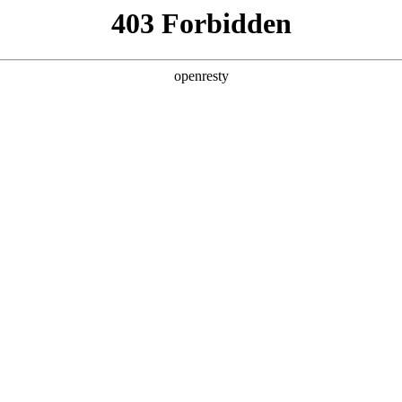
企业业务
个人业务
了解我们
投资者
能源科技
EN
Global
聚焦零碳综合能源服务
项目咨询
以下简称 “z6mg·人生就是博能源”）成立于 2009 年 