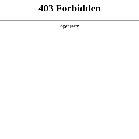
企业业务
个人业务
了解我们
投资者
EN
Global
的薪
在东升国际，除了舒适开放的办公环境，
东
办公休闲场所
年
我们还有室内健身房、咖啡厅、室外篮球
康
励
场、足球场，员工可获得休闲时光的中的
康
房
愉悦感受。在这里，每一位员工将收获自己
时
午
事业的起步、职场的蜕变 。
（
停
作
创新平台
投资者关系
婚
态
建
技术策源地开放课题
信息
科技知乎
公司公告
BOE创新
财务信息