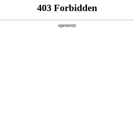
企业业务
个人业务
了解我们
投资者
您联系
电话
验证码
验证码
EN
Global
司
行业